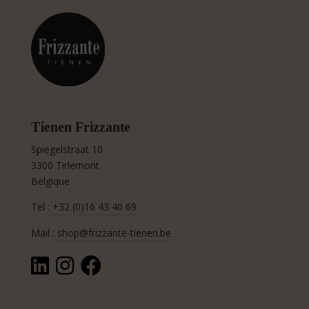
n
a
t
i
v
e
:
Tienen Frizzante
Spiegelstraat 10
3300 Tirlemont
Belgique
Tel :
+32 (0)16 43 40 69
Mail :
shop@frizzante-tienen.be