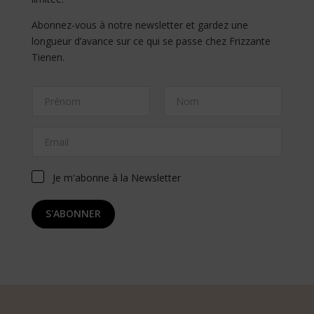
Abonnez-vous à notre newsletter et gardez une
longueur d’avance sur ce qui se passe chez Frizzante
Tienen.
N
o
m
Prénom
Nom
*
E
N
m
o
a
m
i
N
Je m'abonne à la Newsletter
l
o
*
m
S'ABONNER
A
l
t
e
r