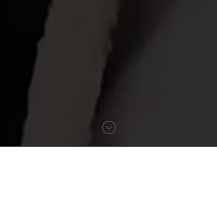
;
À propos
Mes premiers pas dans la mode remontent à 2009.