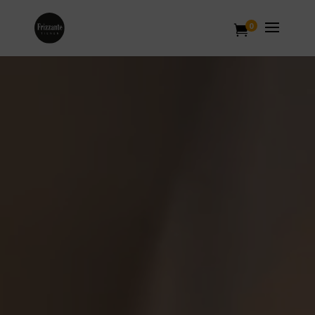
0

Lecteur
vidéo